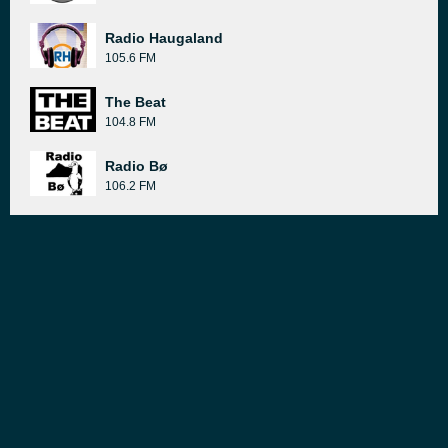
Radio Haugaland
105.6 FM
The Beat
104.8 FM
Radio Bø
106.2 FM