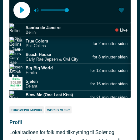
Samba de Janeiro
Live
Bellini
True Colors
for 2 minutter siden
Phil Collins
Beach House
for 8 minutter siden
Carly Rae Jepsen & Owl City
Big Big World
for 12 minutter siden
Emilia
Sjelen
for 16 minutter siden
Delara
Blow Me (One Last Kiss)
for 21 minutter siden
P!nk
Love Runs Out
for 25 minutter siden
EUROPEISK MUSIKK
WORLD MUSIC
OneRepublic
Is This Love?
Profil
for 29 minutter siden
Alison Moyet
Lokalradioen for folk med tilknytning til Solør og
Goodbye Philadelphia
for 33 minutter siden
Peter Cincotti