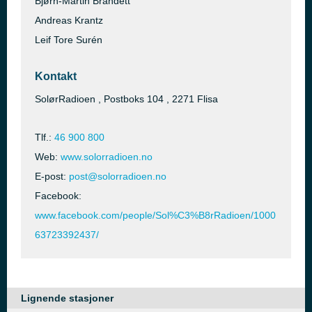
Bjørn-Martin Brandett
Andreas Krantz
Leif Tore Surén
Kontakt
SolørRadioen , Postboks 104 , 2271 Flisa
Tlf.:
46 900 800
Web:
www.solorradioen.no
E-post:
post@solorradioen.no
Facebook:
www.facebook.com/people/Sol%C3%B8rRadioen/1000
63723392437/
Lignende stasjoner