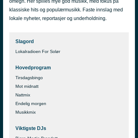
omegn. Her spilles mye god musikk, med fokus på
Riper i lakken
klassiske hits og populærmusikk. Faste innslag med
for 38 minutter siden
Zimmermann
lokale nyheter, reportasjer og underholdning.
Slagord
Lokalradioen For Solør
Hovedprogram
Tirsdagsbingo
Mot midnatt
Nattmix
Endelig morgen
Musikkmix
Viktigste DJs