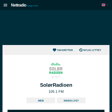
Nettradio
norge.com
FAVORITTER
NYLIG LYTTET
SolørRadioen
105.1 FM
WEB
INGEN LYD?