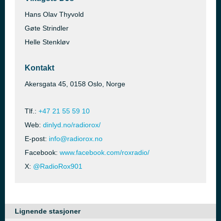
Hans Olav Thyvold
Gøte Strindler
Helle Stenkløv
Kontakt
Akersgata 45, 0158 Oslo, Norge
Tlf.:
+47 21 55 59 10
Web:
dinlyd.no/radiorox/
E-post:
info@radiorox.no
Facebook:
www.facebook.com/roxradio/
X:
@RadioRox901
Lignende stasjoner