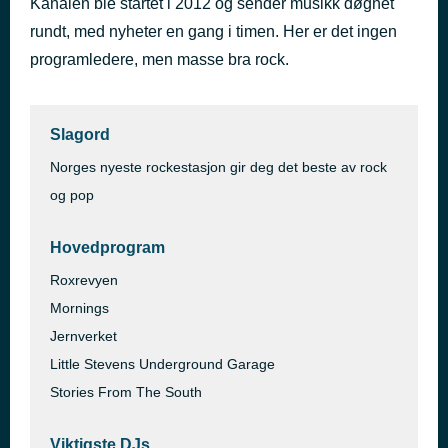
Kanalen ble startet i 2012 og sender musikk døgnet
Drive
rundt, med nyheter en gang i timen. Her er det ingen
for 49 minutter siden
R.E.M.
programledere, men masse bra rock.
Slagord
Norges nyeste rockestasjon gir deg det beste av rock
og pop
Hovedprogram
Roxrevyen
Mornings
Jernverket
Little Stevens Underground Garage
Stories From The South
Viktigste DJs