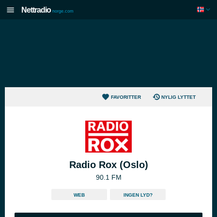
Nettradio
norge.com
FAVORITTER
NYLIG LYTTET
Radio Rox (Oslo)
90.1 FM
WEB
INGEN LYD?