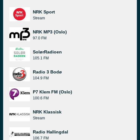
NRK Sport
Stream
NRK MP3 (Oslo)
97.0 FM
SolørRadioen
105.1 FM
Radio 3 Bodø
104.9 FM
P7 Klem FM (Oslo)
100.6 FM
NRK Klassisk
Stream
Radio Hallingdal
106.7 FM