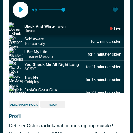
Black And White Town
Live
Doves
Self Aware
for 1 minutt siden
Temper City
I Bet My Life
for 4 minutter siden
Imagine Dragons
You Shook Me All Night Long
for 11 minutter siden
AC/DC
Trouble
for 15 minutter siden
Coldplay
Janie's Got a Gun
for 20 minutter siden
Aerosmith
Ditt hjem for rock
for 24 minutter siden
ALTERNATIV ROCK
ROCK
Rox
Cryogen
Profil
for 34 minutter siden
Muse
Dette er Oslo's radiokanal for rock og pop musikk!
Heaven Knows
for 43 minutter siden
The Pretty Reckless