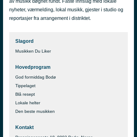
av musikk døgnet rundt. Faste innslag med lokale
Paradise
nyheter, værmelding, lokal musikk, gjester i studio og
for 4 døgn siden
Coldplay
reportasjer fra arrangement i distriktet.
Slagord
Musikken Du Liker
Hovedprogram
God formiddag Bodø
Tippelaget
Blå resept
Lokale helter
Den beste musikken
Kontakt