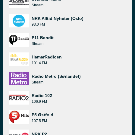
Stream
NRK Alltid Nyheter (Oslo)
93.0 FM
P11 Bandit
Stream
HamarRadioen
101.4 FM
Radio Metro (Sørlandet)
Stream
Radio 102
106.9 FM
P5 Østfold
107.5 FM
NRK P2