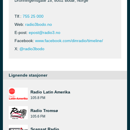
Dronningensgate 18, 8002 Bodø, Norge
Tlf.:
755 25 000
Web:
radio3bodo.no
E-post:
epost@radio3.no
Facebook:
www.facebook.com/dinradio/timeline/
X:
@radio3bodo
Lignende stasjoner
Radio Latin Amerika
105.8 FM
Radio Tromsø
105.6 FM
Scansat Radio