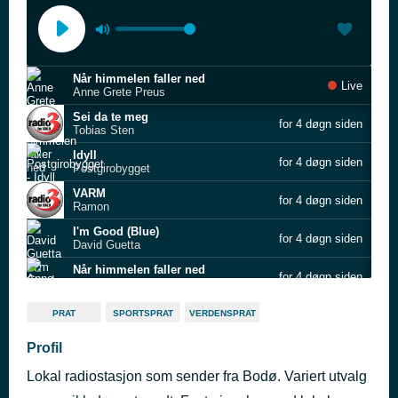
Når himmelen faller ned
Live
Anne Grete Preus
Sei da te meg
for 4 døgn siden
Tobias Sten
Idyll
for 4 døgn siden
Postgirobygget
VARM
for 4 døgn siden
Ramon
I'm Good (Blue)
for 4 døgn siden
David Guetta
Når himmelen faller ned
for 4 døgn siden
Anne Grete Preus
Cake By the Ocean
for 4 døgn siden
PRAT
SPORTSPRAT
VERDENSPRAT
DNCE
Alle vil til himmelen
Profil
for 4 døgn siden
Emma Steinbakken
Lokal radiostasjon som sender fra Bodø. Variert utvalg
Når himmelen faller ned
for 4 døgn siden
Anne Grete Preus