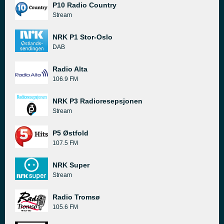
P10 Radio Country
Stream
NRK P1 Stor-Oslo
DAB
Radio Alta
106.9 FM
NRK P3 Radioresepsjonen
Stream
P5 Østfold
107.5 FM
NRK Super
Stream
Radio Tromsø
105.6 FM