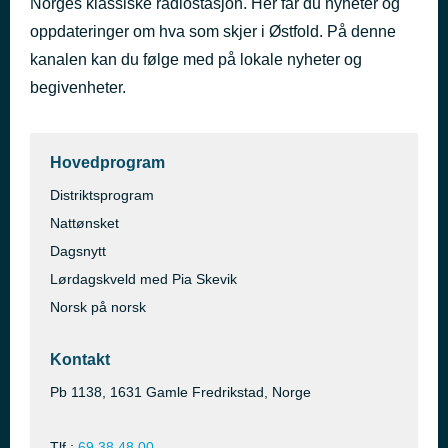
Norges klassiske radiostasjon. Her får du nyheter og
oppdateringer om hva som skjer i Østfold. På denne
NRK P1 musikkmiks: Rock me baby, Johnny Nash
for 47 minutter siden
kanalen kan du følge med på lokale nyheter og
begivenheter.
Hovedprogram
Distriktsprogram
Nattønsket
Dagsnytt
Lørdagskveld med Pia Skevik
Norsk på norsk
Kontakt
Pb 1138, 1631 Gamle Fredrikstad, Norge
Tlf.:
69 38 48 00