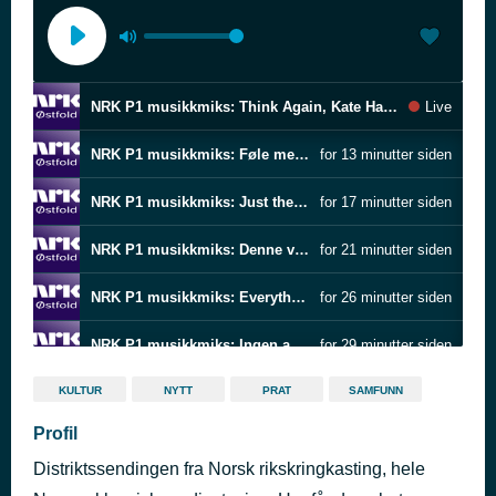
NRK P1 musikkmiks: Think Again, Kate Havnevik
Live
NRK P1 musikkmiks: Føle meg bedre, Kapteinen
for 13 minutter siden
NRK P1 musikkmiks: Just the two of us, Bill Withers
for 17 minutter siden
NRK P1 musikkmiks: Denne veien, Kari Bremnes
for 21 minutter siden
NRK P1 musikkmiks: Everything Changes, Take That
for 26 minutter siden
NRK P1 musikkmiks: Ingen andre e som du, Rolffa
for 29 minutter siden
NRK P1 musikkmiks: Speed of the sound of loneliness, Nanci Griffith + John Prine
for 33 minutter siden
KULTUR
NYTT
PRAT
SAMFUNN
Profil
NRK P1 musikkmiks: No Woman No Cry, Fugees
for 37 minutter siden
Distriktssendingen fra Norsk rikskringkasting, hele
NRK P1 musikkmiks: I eget selskap, Chris Holsten
for 43 minutter siden