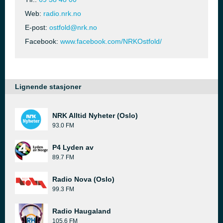
Web:
radio.nrk.no
E-post:
ostfold@nrk.no
Facebook:
www.facebook.com/NRKOstfold/
Lignende stasjoner
NRK Alltid Nyheter (Oslo)
93.0 FM
P4 Lyden av
89.7 FM
Radio Nova (Oslo)
99.3 FM
Radio Haugaland
105.6 FM