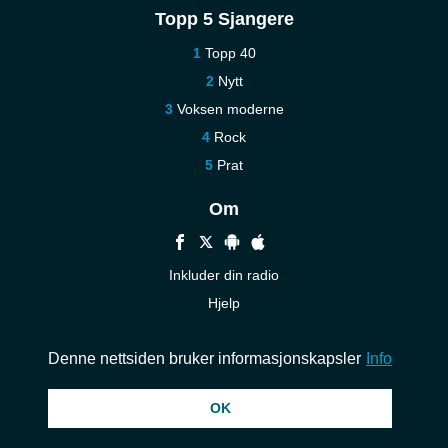
Topp 5 Sjangere
Topp 40
Nytt
Voksen moderne
Rock
Prat
Om
Inkluder din radio
Hjelp
Kontakt oss
Denne nettsiden bruker informasjonskapsler
Info
© 2026 InstantAudio. Alle rettigheter forbeholdt. ・
DMCA
・
Personvern
OK
policy