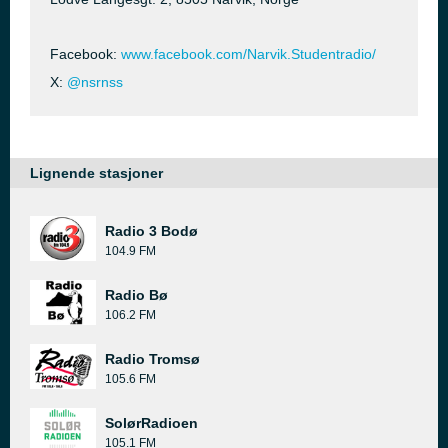
Facebook:
www.facebook.com/Narvik.Studentradio/
X:
@nsrnss
Lignende stasjoner
Radio 3 Bodø
104.9 FM
Radio Bø
106.2 FM
Radio Tromsø
105.6 FM
SolørRadioen
105.1 FM