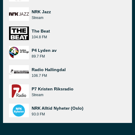
NRK Jazz
Stream
The Beat
104.8 FM
P4 Lyden av
89.7 FM
Radio Hallingdal
106.7 FM
P7 Kristen Riksradio
Stream
NRK Alltid Nyheter (Oslo)
93.0 FM