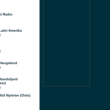
t Radio
Latin Amerika
M
M
Haugaland
M
Randsfjord
ker)
M
ltid Nyheter (Oslo)