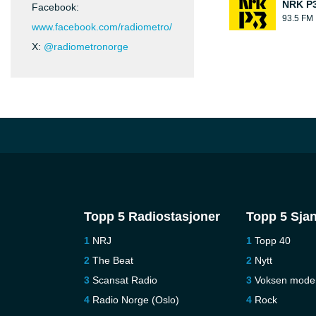
NRK P
Facebook:
93.5 FM
www.facebook.com/radiometro/
X:
@radiometronorge
Topp 5 Radiostasjoner
Topp 5 Sja
NRJ
Topp 40
The Beat
Nytt
Scansat Radio
Voksen mode
Radio Norge (Oslo)
Rock