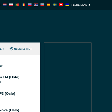
FLERE LAND
TER
NYLIG LYTTET
er
m FM (Oslo)
M
3 (Oslo)
Nova (Oslo)