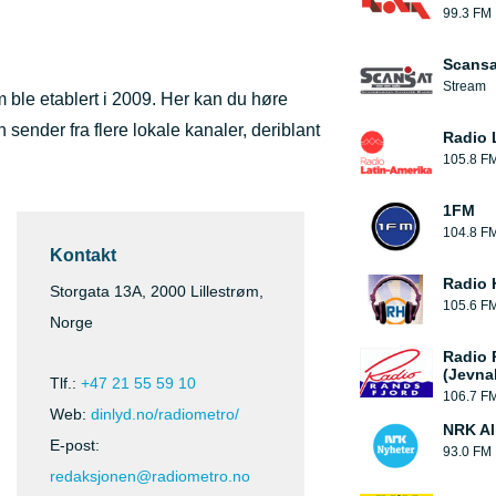
99.3 FM
Scansa
Stream
 ble etablert i 2009. Her kan du høre
n sender fra flere lokale kanaler, deriblant
Radio 
105.8 F
1FM
104.8 F
Kontakt
Radio 
Storgata 13A, 2000 Lillestrøm,
105.6 F
Norge
Radio 
(Jevna
Tlf.:
+47 21 55 59 10
106.7 F
Web:
dinlyd.no/radiometro/
NRK Al
E-post:
93.0 FM
redaksjonen@radiometro.no