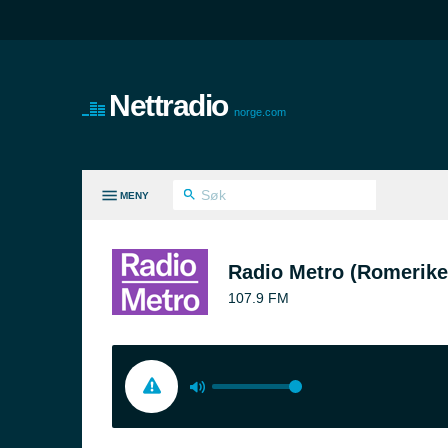
Nettradio
norge.com
MENY
E SJANGRE
Radio Metro (Romerike
107.9 FM