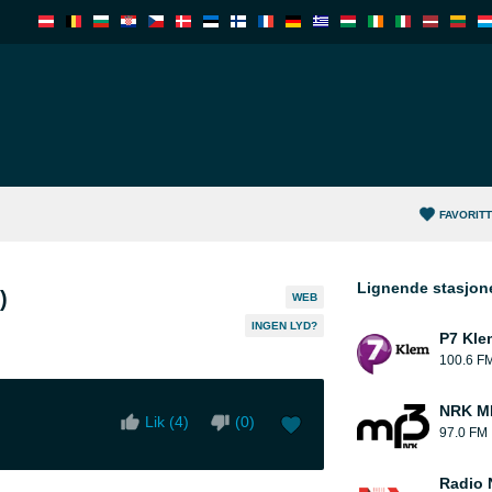
FAVORIT
Lignende stasjon
)
WEB
INGEN LYD?
P7 Kle
100.6 F
NRK MP
Lik (
4
)
(
0
)
97.0 FM
Radio 