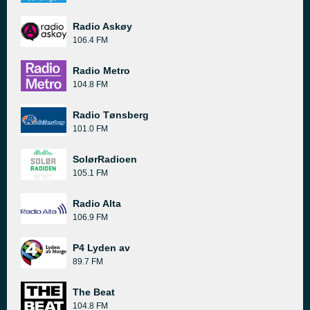
Radio Askøy
106.4 FM
Radio Metro
104.8 FM
Radio Tønsberg
101.0 FM
SolørRadioen
105.1 FM
Radio Alta
106.9 FM
P4 Lyden av
89.7 FM
The Beat
104.8 FM