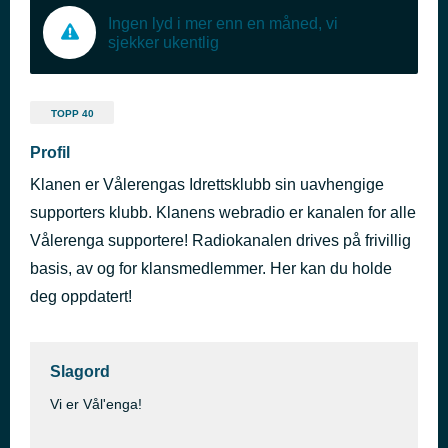
Ingen lyd i mer enn en måned, vi
sjekker ukentlig
TOPP 40
Profil
Klanen er Vålerengas Idrettsklubb sin uavhengige
supporters klubb. Klanens webradio er kanalen for alle
Vålerenga supportere! Radiokanalen drives på frivillig
basis, av og for klansmedlemmer. Her kan du holde
deg oppdatert!
Slagord
Vi er Vål'enga!